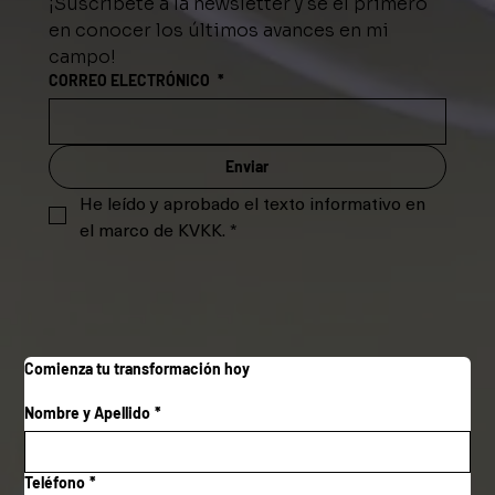
¡Suscríbete a la newsletter y sé el primero 
en conocer los últimos avances en mi 
campo!
CORREO ELECTRÓNICO
*
Enviar
He leído y aprobado el texto informativo en 
el marco de KVKK.
*
Comienza tu transformación hoy
Nombre y Apellido
*
Teléfono
*