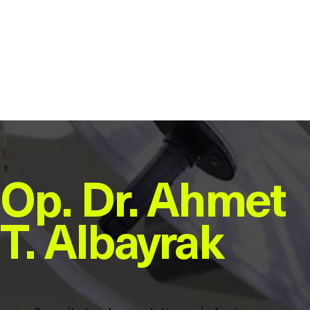
resultados pueden ser aún más efectivos si se combina
con procedimientos de alargamiento de pene. Se
recomienda consultar con un andrólogo para obtener
más información sobre este procedimiento y
determinar si es adecuado para usted.
Op. Dr. Ahmet
T. Albayrak