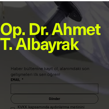
Op. Dr. Ahmet
T. Albayrak
Haber bültenine kayıt ol, alanımdaki son 
gelişmeleri ilk sen öğren!  
EMAIL
*
Gönder
KVKK kapsamında aydınlatma metinini 