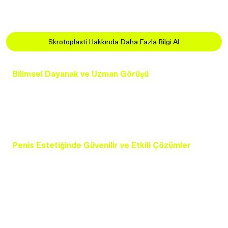
Estetik kaygıları gidererek özgüveni artırır.
Skrotoplasti Hakkında Daha Fazla Bilgi Al
Bilimsel Dayanak ve Uzman Görüşü
Penis estetiği, bilimsel ve kanıta dayalı çalışmalarla
desteklenen modern prosedürlerdir. Uygulanan
teknikler, estetik ve fonksiyonel açıdan hasta
memnuniyetini maksimize etmek için geliştirilmiştir.
Penis Estetiğinde Güvenilir ve Etkili Çözümler
Erkek cinsel sağlığı ve estetiği alanında uzmanlaşmış
doktorlarımızla, en yeni ve etkili yöntemleri kullanarak
size özel çözümler sunuyoruz. Penis estetiği hakkında
detaylı bilgi almak ve randevu oluşturmak için bizimle
iletişime geçin!