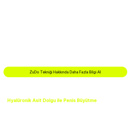
Bağ Serbest Bırakma: Penis kökündeki bağlar serbest
bırakılır, bu da sarkık halde belirgin bir uzunluk artışı
sağlar.
Silikon Bariyer Yerleştirilmesi: Bağların tekrar
yapışmaması için silikon bariyer kullanılır.
Pubik Yağ Dokusunun Azaltılması: Penis daha belirgin
hale getirilir.
Bu prosedür, ameliyatla penis büyütme isteyen hastalar
için önemli bir seçenektir.
ZuDo Tekniği Hakkında Daha Fazla Bilgi Al
Hyalüronik Asit Dolgu ile Penis Büyütme
Ameliyatsız penis kalınlığı artırma tekniklerinden biri de
hyaluronik asit dolguları kullanmaktır.
Minimal invazivdir.