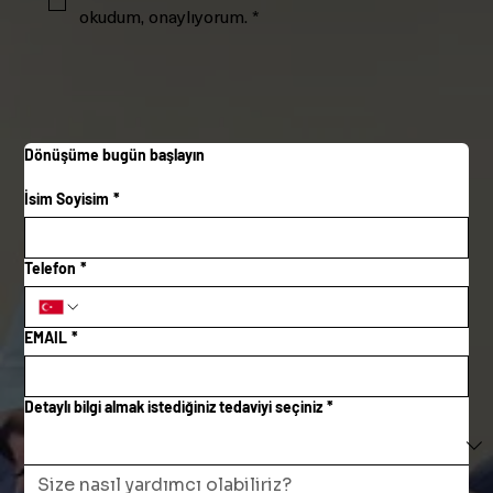
okudum, onaylıyorum.
*
Dönüşüme bugün başlayın
İsim Soyisim
*
Telefon
*
EMAIL
*
Detaylı bilgi almak istediğiniz tedaviyi seçiniz
*