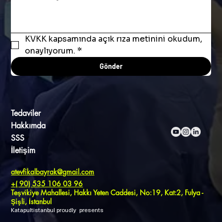
KVKK kapsamında açık rıza metinini okudum, 
onaylıyorum.
*
Gönder
Tedaviler
Hakkımda
SSS
İletişim
atevfikalbayrak@gmail.com
+( 90) 535 106 03 96
Teşvikiye Mahallesi, Hakkı Yeten Caddesi, No:19, Kat:2, Fulya -
Şişli, İstanbul
Katapultistanbul proudly presents