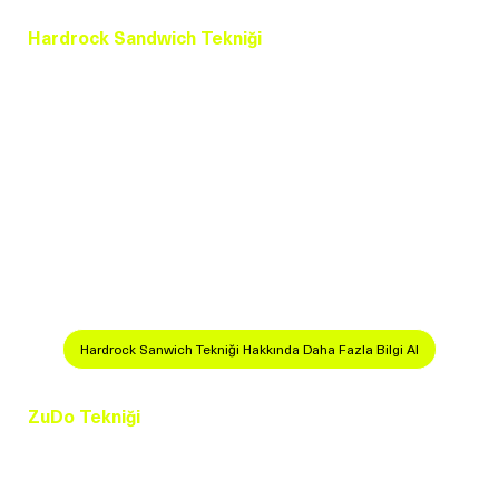
Hardrock Sandwich Tekniği
Hardrock Sandwich Tekniği, penis kalınlığını artırmak
için biyo-greft kullanan ileri düzey bir cerrahi
yöntemdir.
Doğal ve biyo-uyumlu greftler kullanılır.
Sertleşme fonksiyonunu etkilemez.
Uzun vadeli ve doğal görünüm sunar.
Estetik ve fonksiyonel iyileşme sağlar.
Bu teknik, cerrahi bir yaklaşım isteyen hastalar için
kalıcı ve etkili bir çözüm sunar.
Hardrock Sanwich Tekniği Hakkında Daha Fazla Bilgi Al
ZuDo Tekniği
ZuDo Tekniği, penis uzunluğunu artırmak için geliştirilen
modern bir prosedürdür.