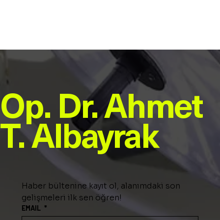
size en uygun yöntemi belirlemek için hemen randevu
alabilirsiniz!
Op. Dr. Ahmet
T. Albayrak
Haber bültenine kayıt ol, alanımdaki son 
gelişmeleri ilk sen öğren!  
EMAIL
*