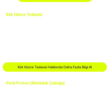
Kök Hücre Tedavisi
Kök hücre tedavisi, vücudun kendi iyileşme
mekanizmalarını harekete geçirerek hasarlı dokuların
onarımını sağlar. Penis bölgesine enjekte edilen kök
hücreler, damarları ve sinirleri yenileyerek sertleşme
fonksiyonunu doğal yollarla iyileştirmeye yardımcı olur.
Kök Hücre Tedavisi Hakkında Daha Fazla Bilgi Al
Penil Protez (Mutluluk Çubuğu)
Penil protez, diğer tedavi yöntemlerine yanıt vermeyen
ciddi sertleşme sorunu yaşayan hastalar için kalıcı ve
kesin bir çözümdür. Penis içine yerleştirilen protezler,