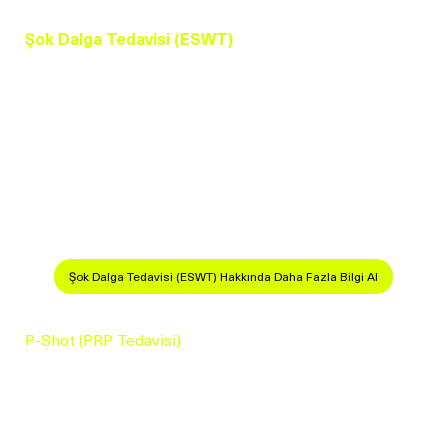
Şok Dalga Tedavisi (ESWT)
Şok dalga tedavisi, düşük yoğunluklu akustik dalgalar
kullanılarak penis damarlarının genişletilmesini ve kan
akışının artırılmasını hedefleyen yenilikçi bir tedavi
yöntemidir. ESWT, sertleşme sorununun temel
nedenlerinden biri olan damar fonksiyon bozukluklarını
gidermeye yardımcı olur.
Şok Dalga Tedavisi (ESWT) Hakkında Daha Fazla Bilgi Al
P-Shot (PRP Tedavisi)
P-Shot (Priapus Shot), hastanın kendi kanından elde
edilen trombosit açısından zengin plazmanın (PRP)
penise enjekte edilmesiyle yapılan bir tedavidir. PRP,