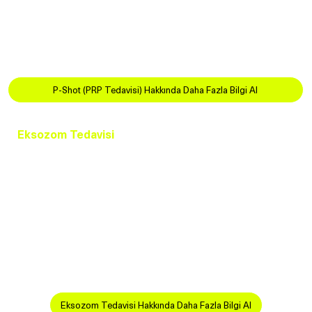
içerdiği büyüme faktörleri sayesinde doku
yenilenmesini ve kan dolaşımını artırarak sertleşme
fonksiyonunu iyileştirmeye yardımcı olur.
P-Shot (PRP Tedavisi) Hakkında Daha Fazla Bilgi Al
Eksozom Tedavisi
Eksozom tedavisi, kök hücrelerden elde edilen nano-
partiküllerle hücre yenilenmesini ve onarımını teşvik
eden son derece gelişmiş bir biyolojik tedavidir. Bu
tedavi, özellikle damar ve sinir hasarı nedeniyle
sertleşme sorunu yaşayan hastalar için umut verici bir
seçenektir.
Eksozom Tedavisi Hakkında Daha Fazla Bilgi Al