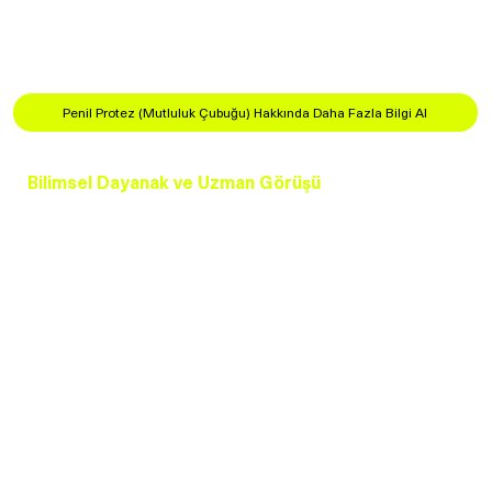
hastanın istediği zaman sertleşme sağlayarak cinsel
ilişkiye girmesine olanak tanır.
Penil Protez (Mutluluk Çubuğu) Hakkında Daha Fazla Bilgi Al
Bilimsel Dayanak ve Uzman Görüşü
Sertleşme sorunu tedavisinde kullanılan yöntemler,
dünyada birçok bilimsel çalışma ile desteklenmiştir.
Özellikle kök hücre ve eksozom tedavileri, rejeneratif
tıbbın gelecekte sertleşme sorununa kesin çözüm
sunabileceğine dair güçlü kanıtlar ortaya koymaktadır.
Aynı şekilde ESWT ve P-Shot gibi yöntemler, kan
dolaşımını artırarak hastalara doğal bir iyileşme süreci
sunmaktadır.
Siz de sertleşme sorunu yaşıyorsanız, modern ve etkili
tedavi seçenekleri hakkında daha fazla bilgi almak ve