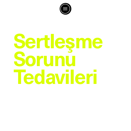
İLETİŞİME GEÇ
Sertleşme
Sorunu
Tedavileri
Sertleşme sorunu (erektil disfonksiyon), 40 yaşından
sonra her üç erkekten birini etkileyen, ancak çoğunun
sessizce taşıdığı bir durumdur. Utanç ya da çaresizlik
hissetmenize gerek yok — çünkü bugün bu sorunun