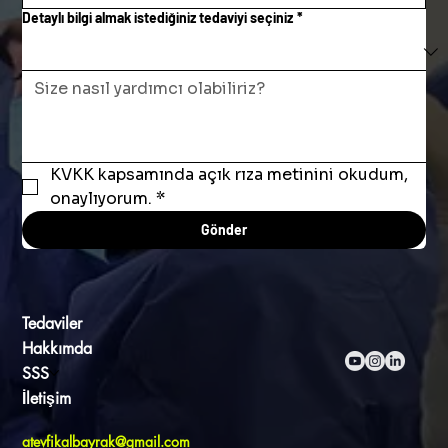
Detaylı bilgi almak istediğiniz tedaviyi seçiniz
*
KVKK kapsamında açık rıza metinini okudum, 
onaylıyorum.
*
Gönder
Tedaviler
Hakkımda
SSS
İletişim
atevfikalbayrak@gmail.com