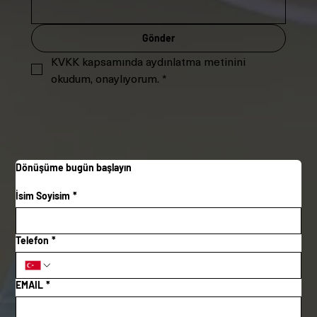
Gönder
KVKK kapsamında aydınlatma metinini 
okudum, onaylıyorum.
*
Dönüşüme bugün başlayın
İsim Soyisim
*
Telefon
*
EMAIL
*